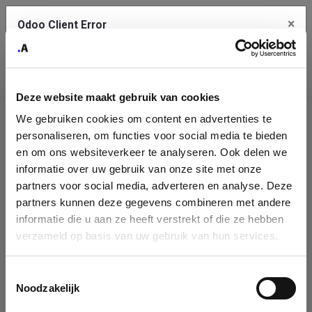
×
Odoo Client Error
Contact Us
An error
Copy the full error to clipboard
occurred
Deze website maakt gebruik van cookies
Please use the copy button to report the error to your support
We gebruiken cookies om content en advertenties te
service.
Company
personaliseren, om functies voor social media te bieden
Identification
en om ons websiteverkeer te analyseren. Ook delen we
informatie over uw gebruik van onze site met onze
See details
Please fill in your company details
partners voor social media, adverteren en analyse. Deze
partners kunnen deze gegevens combineren met andere
informatie die u aan ze heeft verstrekt of die ze hebben
Ok
You can search a company in our database by name, VAT or
verzameld op basis van uw gebruik van hun services.
enterprise ID. When a company is selected it will auto-complete the
form. If you don't find your company in our database, you can create
a new company record with the button below.
Toestemmingsselectie
Noodzakelijk
Company Name