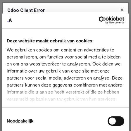
×
Odoo Client Error
Contact Us
An error
Copy the full error to clipboard
occurred
Deze website maakt gebruik van cookies
Please use the copy button to report the error to your support
We gebruiken cookies om content en advertenties te
service.
Company
personaliseren, om functies voor social media te bieden
Identification
en om ons websiteverkeer te analyseren. Ook delen we
informatie over uw gebruik van onze site met onze
See details
Please fill in your company details
partners voor social media, adverteren en analyse. Deze
partners kunnen deze gegevens combineren met andere
informatie die u aan ze heeft verstrekt of die ze hebben
Ok
You can search a company in our database by name, VAT or
verzameld op basis van uw gebruik van hun services.
enterprise ID. When a company is selected it will auto-complete the
form. If you don't find your company in our database, you can create
a new company record with the button below.
Toestemmingsselectie
Noodzakelijk
Company Name