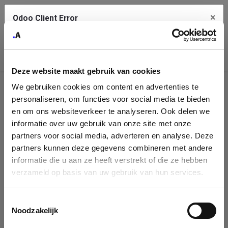
×
Odoo Client Error
Contact Us
An error
Copy the full error to clipboard
occurred
Deze website maakt gebruik van cookies
Please use the copy button to report the error to your support
We gebruiken cookies om content en advertenties te
service.
Company
personaliseren, om functies voor social media te bieden
Identification
en om ons websiteverkeer te analyseren. Ook delen we
informatie over uw gebruik van onze site met onze
See details
Please fill in your company details
partners voor social media, adverteren en analyse. Deze
partners kunnen deze gegevens combineren met andere
informatie die u aan ze heeft verstrekt of die ze hebben
Ok
You can search a company in our database by name, VAT or
verzameld op basis van uw gebruik van hun services.
enterprise ID. When a company is selected it will auto-complete the
form. If you don't find your company in our database, you can create
a new company record with the button below.
Toestemmingsselectie
Noodzakelijk
Company Name