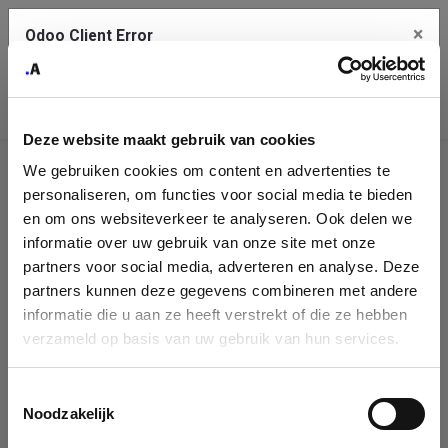
×
Odoo Client Error
Contact Us
An error
Copy the full error to clipboard
occurred
Deze website maakt gebruik van cookies
Please use the copy button to report the error to your support
We gebruiken cookies om content en advertenties te
service.
Company
personaliseren, om functies voor social media te bieden
Identification
en om ons websiteverkeer te analyseren. Ook delen we
informatie over uw gebruik van onze site met onze
See details
Please fill in your company details
partners voor social media, adverteren en analyse. Deze
partners kunnen deze gegevens combineren met andere
informatie die u aan ze heeft verstrekt of die ze hebben
Ok
You can search a company in our database by name, VAT or
verzameld op basis van uw gebruik van hun services.
enterprise ID. When a company is selected it will auto-complete the
form. If you don't find your company in our database, you can create
a new company record with the button below.
Toestemmingsselectie
Noodzakelijk
Company Name