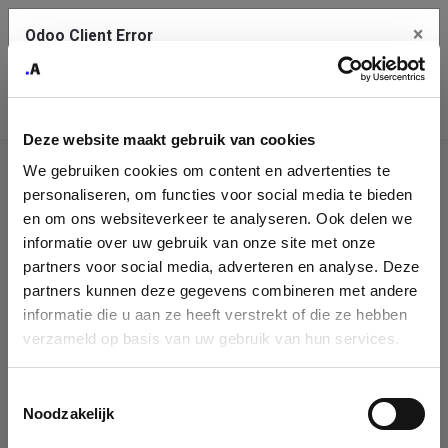
×
Odoo Client Error
Contact Us
An error
Copy the full error to clipboard
occurred
Deze website maakt gebruik van cookies
Please use the copy button to report the error to your support
We gebruiken cookies om content en advertenties te
service.
Company
personaliseren, om functies voor social media te bieden
Identification
en om ons websiteverkeer te analyseren. Ook delen we
informatie over uw gebruik van onze site met onze
See details
Please fill in your company details
partners voor social media, adverteren en analyse. Deze
partners kunnen deze gegevens combineren met andere
informatie die u aan ze heeft verstrekt of die ze hebben
Ok
You can search a company in our database by name, VAT or
verzameld op basis van uw gebruik van hun services.
enterprise ID. When a company is selected it will auto-complete the
form. If you don't find your company in our database, you can create
a new company record with the button below.
Toestemmingsselectie
Noodzakelijk
Company Name