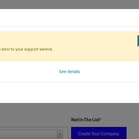
 error to your support service.
Registration
Attendee Identificati
See details
D. When a company is selected it will auto-complete the form. If you do
Not In The List?
Create Your Company