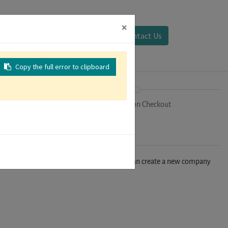
×
Sign in
Contact Us
Copy the full error to clipboard
on
Registration Checkout
n't find your company in our database, you can create a new company