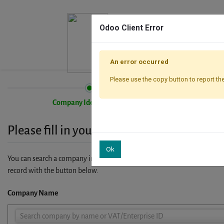
Odoo Client Error
An error occurred
Please use the copy button to report the
Company Identification
Please fill in your company details
Ok
You can search a company in our database by name, VAT or enterprise I
record with the button below.
Company Name
Company
Search company by name or VAT/Enterprise ID
Name