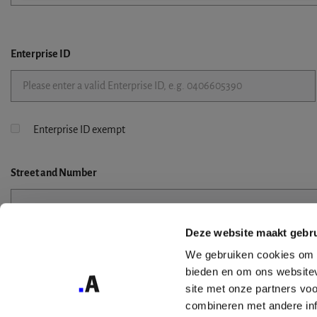
Enterprise ID
Enterprise ID exempt
Street
and Number
Deze website maakt gebru
Street 2
We gebruiken cookies om c
bieden en om ons websitev
site met onze partners vo
combineren met andere inf