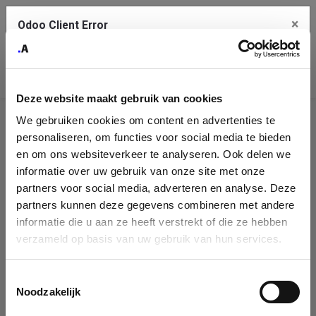
×
Odoo Client Error
Contact Us
An error
Copy the full error to clipboard
occurred
Deze website maakt gebruik van cookies
Please use the copy button to report the error to your support
We gebruiken cookies om content en advertenties te
service.
Company
personaliseren, om functies voor social media te bieden
Identification
en om ons websiteverkeer te analyseren. Ook delen we
informatie over uw gebruik van onze site met onze
See details
Please fill in your company details
partners voor social media, adverteren en analyse. Deze
partners kunnen deze gegevens combineren met andere
informatie die u aan ze heeft verstrekt of die ze hebben
Ok
You can search a company in our database by name, VAT or
verzameld op basis van uw gebruik van hun services.
enterprise ID. When a company is selected it will auto-complete the
form. If you don't find your company in our database, you can create
a new company record with the button below.
Toestemmingsselectie
Noodzakelijk
Company Name