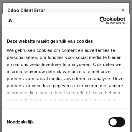
×
Odoo Client Error
Contact Us
An error
Copy the full error to clipboard
occurred
Deze website maakt gebruik van cookies
Please use the copy button to report the error to your support
We gebruiken cookies om content en advertenties te
service.
Company
personaliseren, om functies voor social media te bieden
Identification
en om ons websiteverkeer te analyseren. Ook delen we
informatie over uw gebruik van onze site met onze
See details
Please fill in your company details
partners voor social media, adverteren en analyse. Deze
partners kunnen deze gegevens combineren met andere
informatie die u aan ze heeft verstrekt of die ze hebben
Ok
You can search a company in our database by name, VAT or
verzameld op basis van uw gebruik van hun services.
enterprise ID. When a company is selected it will auto-complete the
form. If you don't find your company in our database, you can create
a new company record with the button below.
Toestemmingsselectie
Noodzakelijk
Company Name