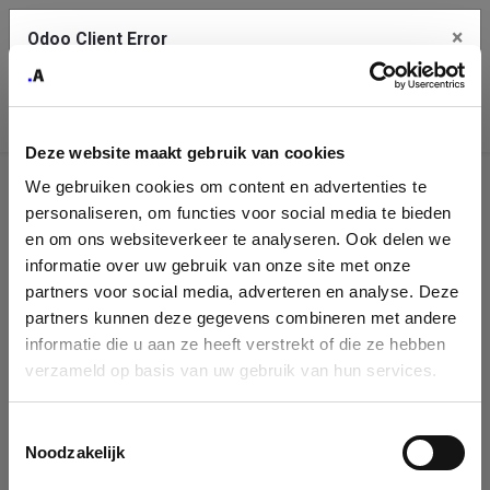
×
Odoo Client Error
Contact Us
An error
Copy the full error to clipboard
occurred
Deze website maakt gebruik van cookies
Please use the copy button to report the error to your support
We gebruiken cookies om content en advertenties te
service.
Company
personaliseren, om functies voor social media te bieden
Identification
en om ons websiteverkeer te analyseren. Ook delen we
informatie over uw gebruik van onze site met onze
See details
Please fill in your company details
partners voor social media, adverteren en analyse. Deze
partners kunnen deze gegevens combineren met andere
informatie die u aan ze heeft verstrekt of die ze hebben
Ok
You can search a company in our database by name, VAT or
verzameld op basis van uw gebruik van hun services.
enterprise ID. When a company is selected it will auto-complete the
form. If you don't find your company in our database, you can create
a new company record with the button below.
Toestemmingsselectie
Noodzakelijk
Company Name