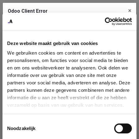
×
Odoo Client Error
Contact Us
An error
Copy the full error to clipboard
occurred
Deze website maakt gebruik van cookies
Please use the copy button to report the error to your support
We gebruiken cookies om content en advertenties te
service.
Company
personaliseren, om functies voor social media te bieden
Identification
en om ons websiteverkeer te analyseren. Ook delen we
informatie over uw gebruik van onze site met onze
See details
Please fill in your company details
partners voor social media, adverteren en analyse. Deze
partners kunnen deze gegevens combineren met andere
informatie die u aan ze heeft verstrekt of die ze hebben
Ok
You can search a company in our database by name, VAT or
verzameld op basis van uw gebruik van hun services.
enterprise ID. When a company is selected it will auto-complete the
form. If you don't find your company in our database, you can create
a new company record with the button below.
Toestemmingsselectie
Noodzakelijk
Company Name