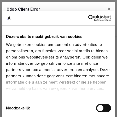
×
Odoo Client Error
Contact Us
An error
Copy the full error to clipboard
occurred
Deze website maakt gebruik van cookies
Please use the copy button to report the error to your support
We gebruiken cookies om content en advertenties te
service.
Company
personaliseren, om functies voor social media te bieden
Identification
en om ons websiteverkeer te analyseren. Ook delen we
informatie over uw gebruik van onze site met onze
See details
Please fill in your company details
partners voor social media, adverteren en analyse. Deze
partners kunnen deze gegevens combineren met andere
informatie die u aan ze heeft verstrekt of die ze hebben
Ok
You can search a company in our database by name, VAT or
verzameld op basis van uw gebruik van hun services.
enterprise ID. When a company is selected it will auto-complete the
form. If you don't find your company in our database, you can create
a new company record with the button below.
Toestemmingsselectie
Noodzakelijk
Company Name