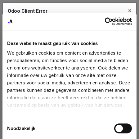
×
Odoo Client Error
Contact Us
An error
Copy the full error to clipboard
occurred
Deze website maakt gebruik van cookies
Please use the copy button to report the error to your support
We gebruiken cookies om content en advertenties te
service.
Company
personaliseren, om functies voor social media te bieden
Identification
en om ons websiteverkeer te analyseren. Ook delen we
informatie over uw gebruik van onze site met onze
See details
Please fill in your company details
partners voor social media, adverteren en analyse. Deze
partners kunnen deze gegevens combineren met andere
informatie die u aan ze heeft verstrekt of die ze hebben
Ok
You can search a company in our database by name, VAT or
verzameld op basis van uw gebruik van hun services.
enterprise ID. When a company is selected it will auto-complete the
form. If you don't find your company in our database, you can create
a new company record with the button below.
Toestemmingsselectie
Noodzakelijk
Company Name