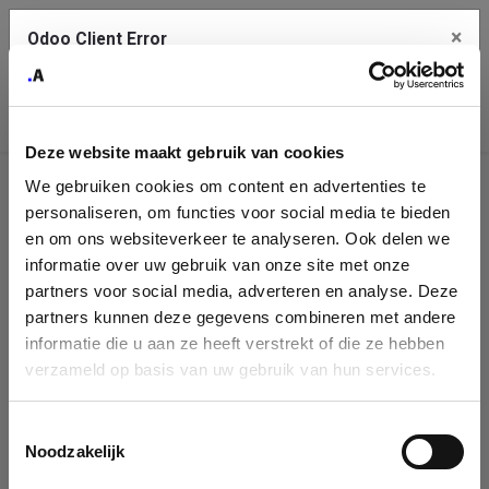
×
Odoo Client Error
Contact Us
An error
Copy the full error to clipboard
occurred
Deze website maakt gebruik van cookies
Please use the copy button to report the error to your support
We gebruiken cookies om content en advertenties te
service.
Company
personaliseren, om functies voor social media te bieden
Identification
en om ons websiteverkeer te analyseren. Ook delen we
informatie over uw gebruik van onze site met onze
See details
Please fill in your company details
partners voor social media, adverteren en analyse. Deze
partners kunnen deze gegevens combineren met andere
informatie die u aan ze heeft verstrekt of die ze hebben
Ok
You can search a company in our database by name, VAT or
verzameld op basis van uw gebruik van hun services.
enterprise ID. When a company is selected it will auto-complete the
form. If you don't find your company in our database, you can create
a new company record with the button below.
Toestemmingsselectie
Noodzakelijk
Company Name