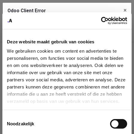
×
Odoo Client Error
Contact Us
An error
Copy the full error to clipboard
occurred
Deze website maakt gebruik van cookies
Please use the copy button to report the error to your support
We gebruiken cookies om content en advertenties te
service.
Company
personaliseren, om functies voor social media te bieden
Identification
en om ons websiteverkeer te analyseren. Ook delen we
informatie over uw gebruik van onze site met onze
See details
Please fill in your company details
partners voor social media, adverteren en analyse. Deze
partners kunnen deze gegevens combineren met andere
informatie die u aan ze heeft verstrekt of die ze hebben
Ok
You can search a company in our database by name, VAT or
verzameld op basis van uw gebruik van hun services.
enterprise ID. When a company is selected it will auto-complete the
form. If you don't find your company in our database, you can create
a new company record with the button below.
Toestemmingsselectie
Noodzakelijk
Company Name