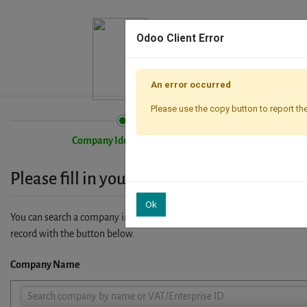
Odoo Client Error
An error occurred
Please use the copy button to report the
Company Identification
Please fill in your company details
Ok
You can search a company in our database by name, VAT or enterprise I
record with the button below.
Company Name
Company
Search company by name or VAT/Enterprise ID
Name