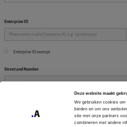
Enterprise ID
Enterprise ID exempt
Street
and Number
Deze website maakt gebru
Street 2
We gebruiken cookies om c
bieden en om ons websitev
site met onze partners vo
combineren met andere inf