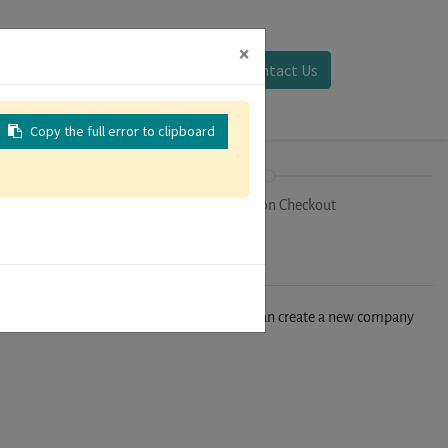
×
Sign in
Contact Us
Copy the full error to clipboard
on
Registration Checkout
n't find your company in our database, you can create a new company