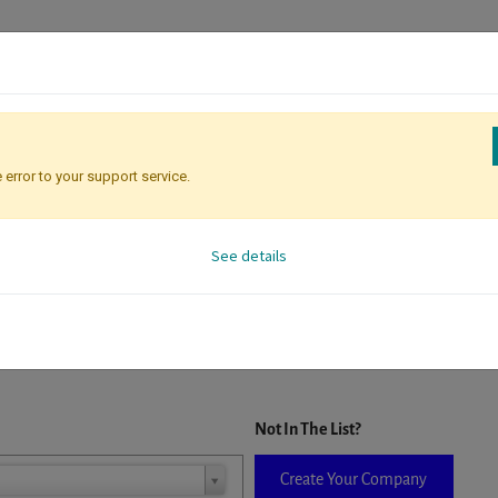
 error to your support service.
Registration
Attendee Identificati
See details
D. When a company is selected it will auto-complete the form. If you do
Not In The List?
Create Your Company