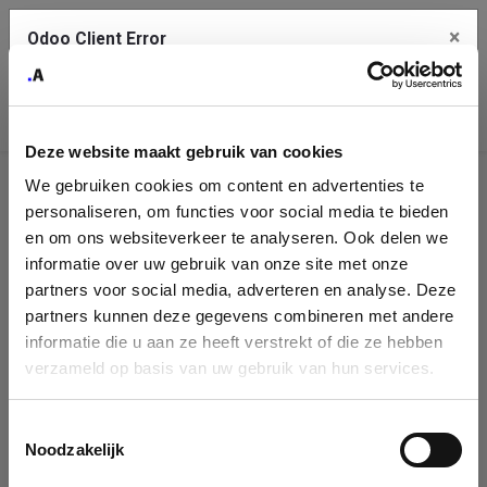
×
Odoo Client Error
Contact Us
An error
Copy the full error to clipboard
occurred
Deze website maakt gebruik van cookies
Please use the copy button to report the error to your support
We gebruiken cookies om content en advertenties te
service.
Company
personaliseren, om functies voor social media te bieden
Identification
en om ons websiteverkeer te analyseren. Ook delen we
informatie over uw gebruik van onze site met onze
See details
Please fill in your company details
partners voor social media, adverteren en analyse. Deze
partners kunnen deze gegevens combineren met andere
informatie die u aan ze heeft verstrekt of die ze hebben
Ok
You can search a company in our database by name, VAT or
verzameld op basis van uw gebruik van hun services.
enterprise ID. When a company is selected it will auto-complete the
form. If you don't find your company in our database, you can create
a new company record with the button below.
Toestemmingsselectie
Noodzakelijk
Company Name