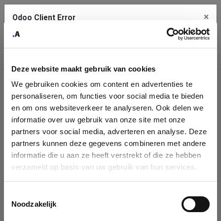
×
Odoo Client Error
Contact Us
An error
Copy the full error to clipboard
occurred
Deze website maakt gebruik van cookies
Please use the copy button to report the error to your support
We gebruiken cookies om content en advertenties te
service.
Company
personaliseren, om functies voor social media te bieden
Identification
en om ons websiteverkeer te analyseren. Ook delen we
informatie over uw gebruik van onze site met onze
See details
Please fill in your company details
partners voor social media, adverteren en analyse. Deze
partners kunnen deze gegevens combineren met andere
informatie die u aan ze heeft verstrekt of die ze hebben
Ok
You can search a company in our database by name, VAT or
verzameld op basis van uw gebruik van hun services.
enterprise ID. When a company is selected it will auto-complete the
form. If you don't find your company in our database, you can create
a new company record with the button below.
Toestemmingsselectie
Noodzakelijk
Company Name