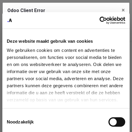
×
Odoo Client Error
Contact Us
An error
Copy the full error to clipboard
occurred
Deze website maakt gebruik van cookies
Please use the copy button to report the error to your support
We gebruiken cookies om content en advertenties te
service.
Company
personaliseren, om functies voor social media te bieden
Identification
en om ons websiteverkeer te analyseren. Ook delen we
informatie over uw gebruik van onze site met onze
See details
Please fill in your company details
partners voor social media, adverteren en analyse. Deze
partners kunnen deze gegevens combineren met andere
informatie die u aan ze heeft verstrekt of die ze hebben
Ok
You can search a company in our database by name, VAT or
verzameld op basis van uw gebruik van hun services.
enterprise ID. When a company is selected it will auto-complete the
form. If you don't find your company in our database, you can create
a new company record with the button below.
Toestemmingsselectie
Noodzakelijk
Company Name