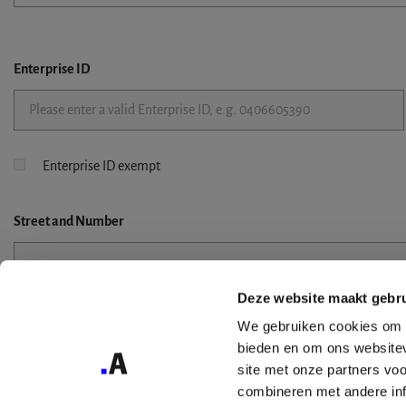
Enterprise ID
Enterprise ID exempt
Street
and Number
Deze website maakt gebru
Street 2
We gebruiken cookies om c
bieden en om ons websitev
site met onze partners vo
combineren met andere inf