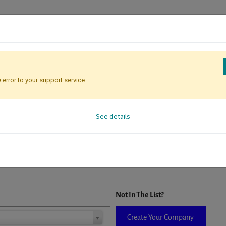
 error to your support service.
Registration
Attendee Identificati
See details
D. When a company is selected it will auto-complete the form. If you do
Not In The List?
Create Your Company