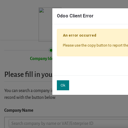
Odoo Client Error
An error occurred
Please use the copy button to report the
Company Identification
Please fill in your company details
Ok
You can search a company in our database by name, VAT or enterprise I
record with the button below.
Company Name
Company
Search company by name or VAT/Enterprise ID
Name