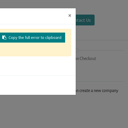
×
Sign in
Contact Us
Copy the full error to clipboard
on
Registration Checkout
n't find your company in our database, you can create a new company