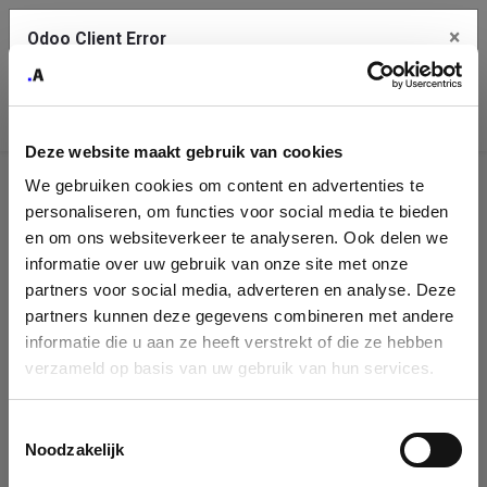
×
Odoo Client Error
Contact Us
An error
Copy the full error to clipboard
occurred
Deze website maakt gebruik van cookies
Please use the copy button to report the error to your support
We gebruiken cookies om content en advertenties te
service.
Company
personaliseren, om functies voor social media te bieden
Identification
en om ons websiteverkeer te analyseren. Ook delen we
informatie over uw gebruik van onze site met onze
See details
Please fill in your company details
partners voor social media, adverteren en analyse. Deze
partners kunnen deze gegevens combineren met andere
informatie die u aan ze heeft verstrekt of die ze hebben
Ok
You can search a company in our database by name, VAT or
verzameld op basis van uw gebruik van hun services.
enterprise ID. When a company is selected it will auto-complete the
form. If you don't find your company in our database, you can create
a new company record with the button below.
Toestemmingsselectie
Noodzakelijk
Company Name