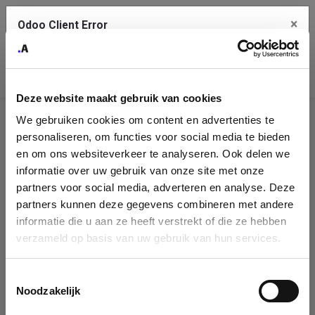
×
Odoo Client Error
Contact Us
An error
Copy the full error to clipboard
occurred
Deze website maakt gebruik van cookies
Please use the copy button to report the error to your support
We gebruiken cookies om content en advertenties te
service.
Company
personaliseren, om functies voor social media te bieden
Identification
en om ons websiteverkeer te analyseren. Ook delen we
informatie over uw gebruik van onze site met onze
See details
Please fill in your company details
partners voor social media, adverteren en analyse. Deze
partners kunnen deze gegevens combineren met andere
informatie die u aan ze heeft verstrekt of die ze hebben
Ok
You can search a company in our database by name, VAT or
verzameld op basis van uw gebruik van hun services.
enterprise ID. When a company is selected it will auto-complete the
form. If you don't find your company in our database, you can create
a new company record with the button below.
Toestemmingsselectie
Noodzakelijk
Company Name