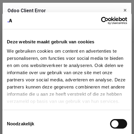
×
Odoo Client Error
Contact Us
An error
Copy the full error to clipboard
occurred
Deze website maakt gebruik van cookies
Please use the copy button to report the error to your support
We gebruiken cookies om content en advertenties te
service.
Company
personaliseren, om functies voor social media te bieden
Identification
en om ons websiteverkeer te analyseren. Ook delen we
informatie over uw gebruik van onze site met onze
See details
Please fill in your company details
partners voor social media, adverteren en analyse. Deze
partners kunnen deze gegevens combineren met andere
informatie die u aan ze heeft verstrekt of die ze hebben
Ok
You can search a company in our database by name, VAT or
verzameld op basis van uw gebruik van hun services.
enterprise ID. When a company is selected it will auto-complete the
form. If you don't find your company in our database, you can create
a new company record with the button below.
Toestemmingsselectie
Noodzakelijk
Company Name