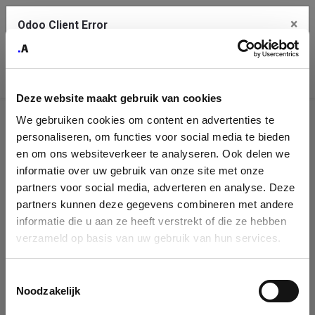
×
Odoo Client Error
Contact Us
An error
Copy the full error to clipboard
occurred
Deze website maakt gebruik van cookies
Please use the copy button to report the error to your support
We gebruiken cookies om content en advertenties te
service.
Company
personaliseren, om functies voor social media te bieden
Identification
en om ons websiteverkeer te analyseren. Ook delen we
informatie over uw gebruik van onze site met onze
See details
Please fill in your company details
partners voor social media, adverteren en analyse. Deze
partners kunnen deze gegevens combineren met andere
informatie die u aan ze heeft verstrekt of die ze hebben
Ok
You can search a company in our database by name, VAT or
verzameld op basis van uw gebruik van hun services.
enterprise ID. When a company is selected it will auto-complete the
form. If you don't find your company in our database, you can create
a new company record with the button below.
Toestemmingsselectie
Noodzakelijk
Company Name