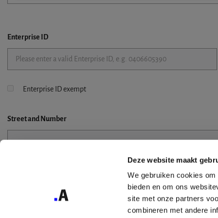
Enterprise ID
Enterprise ID exempt
Street
and Number
Deze website maakt gebru
Street 2
We gebruiken cookies om c
bieden en om ons websitev
site met onze partners vo
combineren met andere inf