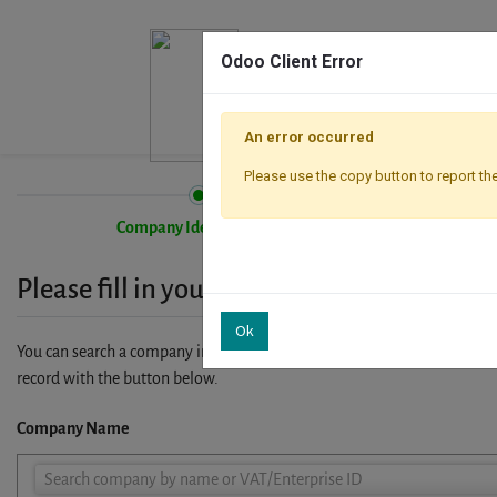
Odoo Client Error
An error occurred
Please use the copy button to report the
Company Identification
Please fill in your company details
Ok
You can search a company in our database by name, VAT or enterprise I
record with the button below.
Company Name
Company
Search company by name or VAT/Enterprise ID
Name