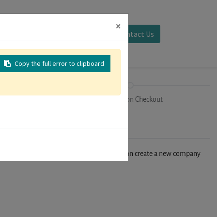
×
Sign in
Contact Us
Copy the full error to clipboard
on
Registration Checkout
n't find your company in our database, you can create a new company