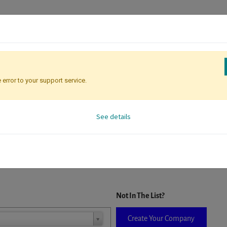
 error to your support service.
Registration
Attendee Identificati
See details
D. When a company is selected it will auto-complete the form. If you do
Not In The List?
Create Your Company