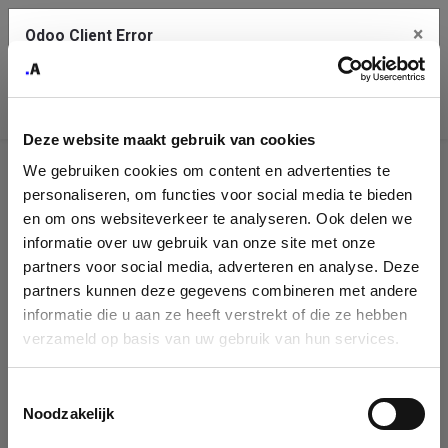
×
Odoo Client Error
Contact Us
An error
Copy the full error to clipboard
occurred
Deze website maakt gebruik van cookies
Please use the copy button to report the error to your support
We gebruiken cookies om content en advertenties te
service.
Company
personaliseren, om functies voor social media te bieden
Identification
en om ons websiteverkeer te analyseren. Ook delen we
informatie over uw gebruik van onze site met onze
See details
Please fill in your company details
partners voor social media, adverteren en analyse. Deze
partners kunnen deze gegevens combineren met andere
informatie die u aan ze heeft verstrekt of die ze hebben
Ok
You can search a company in our database by name, VAT or
verzameld op basis van uw gebruik van hun services.
enterprise ID. When a company is selected it will auto-complete the
form. If you don't find your company in our database, you can create
a new company record with the button below.
Toestemmingsselectie
Noodzakelijk
Company Name