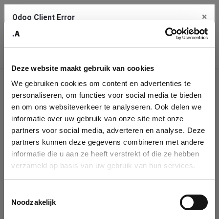
×
Odoo Client Error
Contact Us
An error
Copy the full error to clipboard
occurred
Deze website maakt gebruik van cookies
Please use the copy button to report the error to your support
We gebruiken cookies om content en advertenties te
service.
Company
personaliseren, om functies voor social media te bieden
Identification
en om ons websiteverkeer te analyseren. Ook delen we
informatie over uw gebruik van onze site met onze
See details
Please fill in your company details
partners voor social media, adverteren en analyse. Deze
partners kunnen deze gegevens combineren met andere
informatie die u aan ze heeft verstrekt of die ze hebben
Ok
You can search a company in our database by name, VAT or
verzameld op basis van uw gebruik van hun services.
enterprise ID. When a company is selected it will auto-complete the
form. If you don't find your company in our database, you can create
a new company record with the button below.
Toestemmingsselectie
Noodzakelijk
Company Name