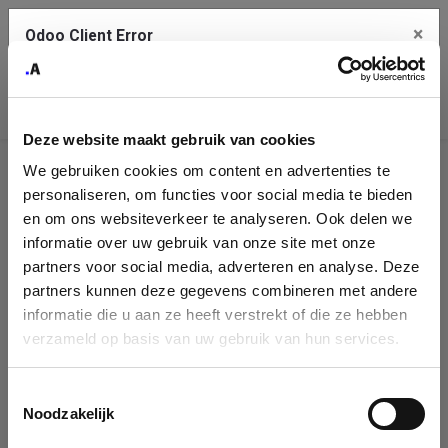
×
Odoo Client Error
Contact Us
An error
Copy the full error to clipboard
occurred
Deze website maakt gebruik van cookies
Please use the copy button to report the error to your support
We gebruiken cookies om content en advertenties te
service.
Company
personaliseren, om functies voor social media te bieden
Identification
en om ons websiteverkeer te analyseren. Ook delen we
informatie over uw gebruik van onze site met onze
See details
Please fill in your company details
partners voor social media, adverteren en analyse. Deze
partners kunnen deze gegevens combineren met andere
informatie die u aan ze heeft verstrekt of die ze hebben
Ok
You can search a company in our database by name, VAT or
verzameld op basis van uw gebruik van hun services.
enterprise ID. When a company is selected it will auto-complete the
form. If you don't find your company in our database, you can create
a new company record with the button below.
Toestemmingsselectie
Noodzakelijk
Company Name