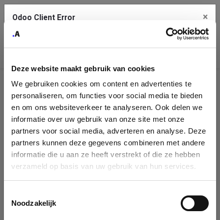
×
Odoo Client Error
Contact Us
An error
Copy the full error to clipboard
occurred
Deze website maakt gebruik van cookies
Please use the copy button to report the error to your support
We gebruiken cookies om content en advertenties te
service.
Company
personaliseren, om functies voor social media te bieden
Identification
en om ons websiteverkeer te analyseren. Ook delen we
informatie over uw gebruik van onze site met onze
See details
Please fill in your company details
partners voor social media, adverteren en analyse. Deze
partners kunnen deze gegevens combineren met andere
informatie die u aan ze heeft verstrekt of die ze hebben
Ok
You can search a company in our database by name, VAT or
verzameld op basis van uw gebruik van hun services.
enterprise ID. When a company is selected it will auto-complete the
form. If you don't find your company in our database, you can create
a new company record with the button below.
Toestemmingsselectie
Noodzakelijk
Company Name