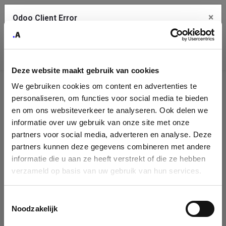
×
Odoo Client Error
Contact Us
An error
Copy the full error to clipboard
occurred
Deze website maakt gebruik van cookies
Please use the copy button to report the error to your support
We gebruiken cookies om content en advertenties te
service.
Company
personaliseren, om functies voor social media te bieden
Identification
en om ons websiteverkeer te analyseren. Ook delen we
informatie over uw gebruik van onze site met onze
See details
Please fill in your company details
partners voor social media, adverteren en analyse. Deze
partners kunnen deze gegevens combineren met andere
informatie die u aan ze heeft verstrekt of die ze hebben
Ok
You can search a company in our database by name, VAT or
verzameld op basis van uw gebruik van hun services.
enterprise ID. When a company is selected it will auto-complete the
form. If you don't find your company in our database, you can create
a new company record with the button below.
Toestemmingsselectie
Noodzakelijk
Company Name