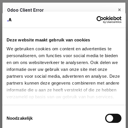
×
Odoo Client Error
Contact Us
An error
Copy the full error to clipboard
occurred
Deze website maakt gebruik van cookies
Please use the copy button to report the error to your support
We gebruiken cookies om content en advertenties te
service.
Company
personaliseren, om functies voor social media te bieden
Identification
en om ons websiteverkeer te analyseren. Ook delen we
informatie over uw gebruik van onze site met onze
See details
Please fill in your company details
partners voor social media, adverteren en analyse. Deze
partners kunnen deze gegevens combineren met andere
informatie die u aan ze heeft verstrekt of die ze hebben
Ok
You can search a company in our database by name, VAT or
verzameld op basis van uw gebruik van hun services.
enterprise ID. When a company is selected it will auto-complete the
form. If you don't find your company in our database, you can create
a new company record with the button below.
Toestemmingsselectie
Noodzakelijk
Company Name