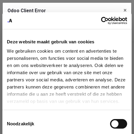
×
Odoo Client Error
Contact Us
An error
Copy the full error to clipboard
occurred
Deze website maakt gebruik van cookies
Please use the copy button to report the error to your support
We gebruiken cookies om content en advertenties te
service.
Company
personaliseren, om functies voor social media te bieden
Identification
en om ons websiteverkeer te analyseren. Ook delen we
informatie over uw gebruik van onze site met onze
See details
Please fill in your company details
partners voor social media, adverteren en analyse. Deze
partners kunnen deze gegevens combineren met andere
informatie die u aan ze heeft verstrekt of die ze hebben
Ok
You can search a company in our database by name, VAT or
verzameld op basis van uw gebruik van hun services.
enterprise ID. When a company is selected it will auto-complete the
form. If you don't find your company in our database, you can create
a new company record with the button below.
Toestemmingsselectie
Noodzakelijk
Company Name