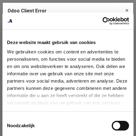
×
Odoo Client Error
Contact Us
An error
Copy the full error to clipboard
occurred
Deze website maakt gebruik van cookies
Please use the copy button to report the error to your support
We gebruiken cookies om content en advertenties te
service.
Company
personaliseren, om functies voor social media te bieden
Identification
en om ons websiteverkeer te analyseren. Ook delen we
informatie over uw gebruik van onze site met onze
See details
Please fill in your company details
partners voor social media, adverteren en analyse. Deze
partners kunnen deze gegevens combineren met andere
informatie die u aan ze heeft verstrekt of die ze hebben
Ok
You can search a company in our database by name, VAT or
verzameld op basis van uw gebruik van hun services.
enterprise ID. When a company is selected it will auto-complete the
form. If you don't find your company in our database, you can create
a new company record with the button below.
Toestemmingsselectie
Noodzakelijk
Company Name