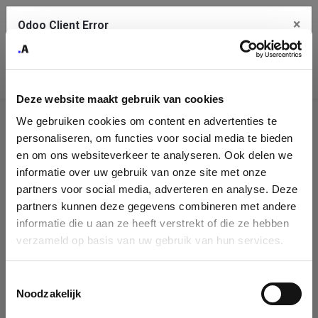
×
Odoo Client Error
Contact Us
An error
Copy the full error to clipboard
occurred
Deze website maakt gebruik van cookies
Please use the copy button to report the error to your support
We gebruiken cookies om content en advertenties te
service.
Company
personaliseren, om functies voor social media te bieden
Identification
en om ons websiteverkeer te analyseren. Ook delen we
informatie over uw gebruik van onze site met onze
See details
Please fill in your company details
partners voor social media, adverteren en analyse. Deze
partners kunnen deze gegevens combineren met andere
informatie die u aan ze heeft verstrekt of die ze hebben
Ok
You can search a company in our database by name, VAT or
verzameld op basis van uw gebruik van hun services.
enterprise ID. When a company is selected it will auto-complete the
form. If you don't find your company in our database, you can create
a new company record with the button below.
Toestemmingsselectie
Noodzakelijk
Company Name