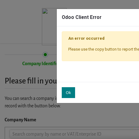
Odoo Client Error
An error occurred
Please use the copy button to report the
Company Identification
Registration
Please fill in your company details
Ok
You can search a company in our database by name, VAT or enterprise I
record with the button below.
Company Name
Company
Search company by name or VAT/Enterprise ID
Name