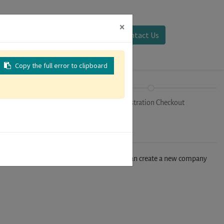
×
Sign in
Contact Us
Copy the full error to clipboard
Tracks
Registration Checkout
n't find your company in our database, you can create a new company