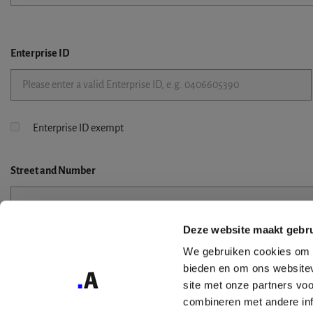
Enterprise ID
Enterprise ID exempt
Street
and Number
Deze website maakt gebru
Street 2
We gebruiken cookies om c
bieden en om ons websitev
site met onze partners vo
combineren met andere inf