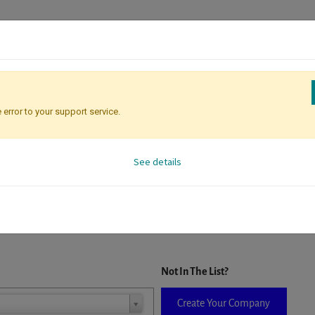
 error to your support service.
Attendee Identification
See details
D. When a company is selected it will auto-complete the form. If you do
Not In The List?
Create Your Company