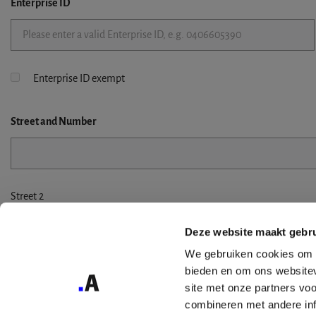
Enterprise ID
Enterprise ID exempt
Street
and Number
Street 2
Deze website maakt gebru
We gebruiken cookies om c
bieden en om ons websitev
City
site met onze partners vo
combineren met andere inf