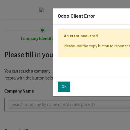
Odoo Client Error
An error occurred
Company Identification
Registration
Please use the copy button to report the
Please fill in your company details
You can search a company in our database by name, VAT or enterprise I
record with the button below.
Ok
Company Name
Company
Search company by name or VAT/Enterprise ID
Name