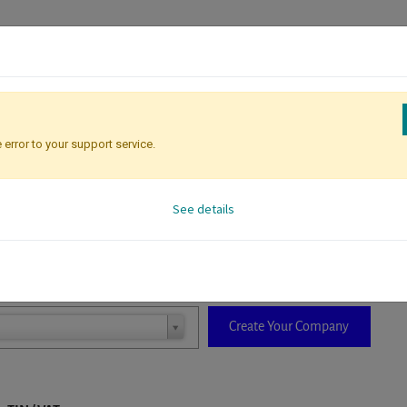
Attendee Identification
 error to your support service.
See details
D. When a company is selected it will auto-complete the form. If you do
Not In The List?
Create Your Company