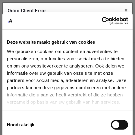
×
Odoo Client Error
Contact Us
An error
Copy the full error to clipboard
occurred
Deze website maakt gebruik van cookies
Please use the copy button to report the error to your support
We gebruiken cookies om content en advertenties te
service.
Company
personaliseren, om functies voor social media te bieden
Identification
en om ons websiteverkeer te analyseren. Ook delen we
informatie over uw gebruik van onze site met onze
See details
Please fill in your company details
partners voor social media, adverteren en analyse. Deze
partners kunnen deze gegevens combineren met andere
informatie die u aan ze heeft verstrekt of die ze hebben
Ok
You can search a company in our database by name, VAT or
verzameld op basis van uw gebruik van hun services.
enterprise ID. When a company is selected it will auto-complete the
form. If you don't find your company in our database, you can create
a new company record with the button below.
Toestemmingsselectie
Noodzakelijk
Company Name