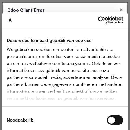
×
Odoo Client Error
Contact Us
An error
Copy the full error to clipboard
occurred
Deze website maakt gebruik van cookies
Please use the copy button to report the error to your support
We gebruiken cookies om content en advertenties te
service.
Company
personaliseren, om functies voor social media te bieden
Identification
en om ons websiteverkeer te analyseren. Ook delen we
informatie over uw gebruik van onze site met onze
See details
Please fill in your company details
partners voor social media, adverteren en analyse. Deze
partners kunnen deze gegevens combineren met andere
informatie die u aan ze heeft verstrekt of die ze hebben
Ok
You can search a company in our database by name, VAT or
verzameld op basis van uw gebruik van hun services.
enterprise ID. When a company is selected it will auto-complete the
form. If you don't find your company in our database, you can create
a new company record with the button below.
Toestemmingsselectie
Noodzakelijk
Company Name