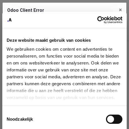
×
Odoo Client Error
Contact Us
An error
Copy the full error to clipboard
occurred
Deze website maakt gebruik van cookies
Please use the copy button to report the error to your support
We gebruiken cookies om content en advertenties te
service.
Company
personaliseren, om functies voor social media te bieden
Identification
en om ons websiteverkeer te analyseren. Ook delen we
informatie over uw gebruik van onze site met onze
See details
Please fill in your company details
partners voor social media, adverteren en analyse. Deze
partners kunnen deze gegevens combineren met andere
informatie die u aan ze heeft verstrekt of die ze hebben
Ok
You can search a company in our database by name, VAT or
verzameld op basis van uw gebruik van hun services.
enterprise ID. When a company is selected it will auto-complete the
form. If you don't find your company in our database, you can create
a new company record with the button below.
Toestemmingsselectie
Noodzakelijk
Company Name