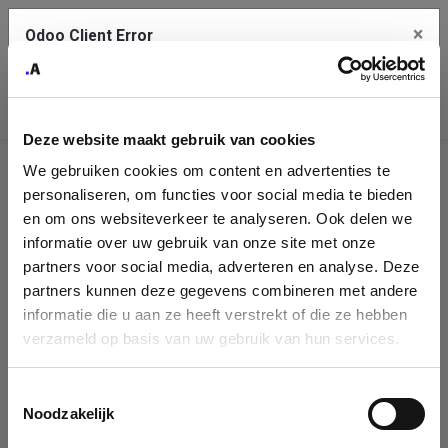
×
Odoo Client Error
Contact Us
An error
Copy the full error to clipboard
occurred
Deze website maakt gebruik van cookies
Please use the copy button to report the error to your support
We gebruiken cookies om content en advertenties te
service.
Company
personaliseren, om functies voor social media te bieden
Identification
en om ons websiteverkeer te analyseren. Ook delen we
informatie over uw gebruik van onze site met onze
See details
Please fill in your company details
partners voor social media, adverteren en analyse. Deze
partners kunnen deze gegevens combineren met andere
informatie die u aan ze heeft verstrekt of die ze hebben
Ok
You can search a company in our database by name, VAT or
verzameld op basis van uw gebruik van hun services.
enterprise ID. When a company is selected it will auto-complete the
form. If you don't find your company in our database, you can create
a new company record with the button below.
Toestemmingsselectie
Noodzakelijk
Company Name