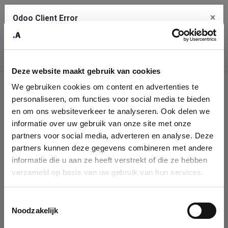
×
Odoo Client Error
Contact Us
An error
Copy the full error to clipboard
occurred
Deze website maakt gebruik van cookies
Please use the copy button to report the error to your support
We gebruiken cookies om content en advertenties te
service.
Company
personaliseren, om functies voor social media te bieden
Identification
en om ons websiteverkeer te analyseren. Ook delen we
informatie over uw gebruik van onze site met onze
See details
Please fill in your company details
partners voor social media, adverteren en analyse. Deze
partners kunnen deze gegevens combineren met andere
informatie die u aan ze heeft verstrekt of die ze hebben
Ok
You can search a company in our database by name, VAT or
verzameld op basis van uw gebruik van hun services.
enterprise ID. When a company is selected it will auto-complete the
form. If you don't find your company in our database, you can create
a new company record with the button below.
Toestemmingsselectie
Noodzakelijk
Company Name