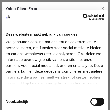
×
Odoo Client Error
Contact Us
An error
Copy the full error to clipboard
occurred
Deze website maakt gebruik van cookies
Please use the copy button to report the error to your support
We gebruiken cookies om content en advertenties te
service.
Company
personaliseren, om functies voor social media te bieden
Identification
en om ons websiteverkeer te analyseren. Ook delen we
informatie over uw gebruik van onze site met onze
See details
Please fill in your company details
partners voor social media, adverteren en analyse. Deze
partners kunnen deze gegevens combineren met andere
informatie die u aan ze heeft verstrekt of die ze hebben
Ok
You can search a company in our database by name, VAT or
verzameld op basis van uw gebruik van hun services.
enterprise ID. When a company is selected it will auto-complete the
form. If you don't find your company in our database, you can create
a new company record with the button below.
Toestemmingsselectie
Noodzakelijk
Company Name