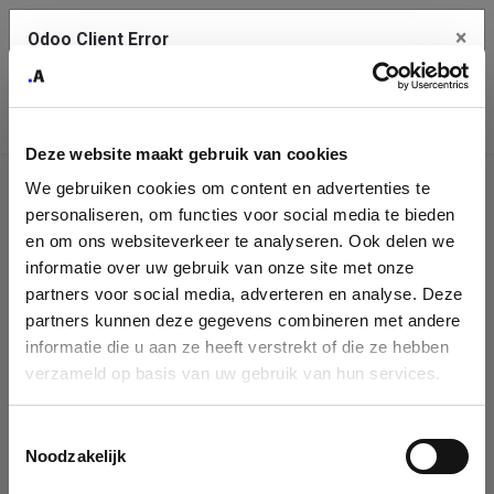
×
Odoo Client Error
Contact Us
An error
Copy the full error to clipboard
occurred
Deze website maakt gebruik van cookies
Please use the copy button to report the error to your support
We gebruiken cookies om content en advertenties te
service.
Company
personaliseren, om functies voor social media te bieden
Identification
en om ons websiteverkeer te analyseren. Ook delen we
informatie over uw gebruik van onze site met onze
See details
Please fill in your company details
partners voor social media, adverteren en analyse. Deze
partners kunnen deze gegevens combineren met andere
informatie die u aan ze heeft verstrekt of die ze hebben
Ok
You can search a company in our database by name, VAT or
verzameld op basis van uw gebruik van hun services.
enterprise ID. When a company is selected it will auto-complete the
form. If you don't find your company in our database, you can create
a new company record with the button below.
Toestemmingsselectie
Noodzakelijk
Company Name