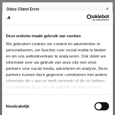
×
Odoo Client Error
Contact Us
An error
Copy the full error to clipboard
occurred
Deze website maakt gebruik van cookies
Please use the copy button to report the error to your support
We gebruiken cookies om content en advertenties te
service.
Company
personaliseren, om functies voor social media te bieden
Identification
en om ons websiteverkeer te analyseren. Ook delen we
informatie over uw gebruik van onze site met onze
See details
Please fill in your company details
partners voor social media, adverteren en analyse. Deze
partners kunnen deze gegevens combineren met andere
informatie die u aan ze heeft verstrekt of die ze hebben
Ok
You can search a company in our database by name, VAT or
verzameld op basis van uw gebruik van hun services.
enterprise ID. When a company is selected it will auto-complete the
form. If you don't find your company in our database, you can create
a new company record with the button below.
Toestemmingsselectie
Noodzakelijk
Company Name