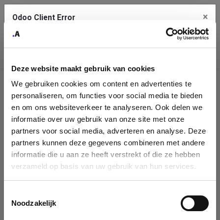
×
Odoo Client Error
Contact Us
An error
Copy the full error to clipboard
occurred
Deze website maakt gebruik van cookies
Please use the copy button to report the error to your support
We gebruiken cookies om content en advertenties te
service.
Company
personaliseren, om functies voor social media te bieden
Identification
en om ons websiteverkeer te analyseren. Ook delen we
informatie over uw gebruik van onze site met onze
See details
Please fill in your company details
partners voor social media, adverteren en analyse. Deze
partners kunnen deze gegevens combineren met andere
informatie die u aan ze heeft verstrekt of die ze hebben
Ok
You can search a company in our database by name, VAT or
verzameld op basis van uw gebruik van hun services.
enterprise ID. When a company is selected it will auto-complete the
form. If you don't find your company in our database, you can create
a new company record with the button below.
Toestemmingsselectie
Noodzakelijk
Company Name