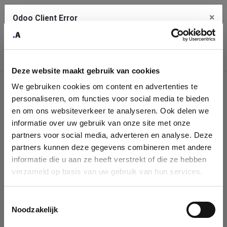
×
Odoo Client Error
Contact Us
An error
Copy the full error to clipboard
occurred
Deze website maakt gebruik van cookies
Please use the copy button to report the error to your support
We gebruiken cookies om content en advertenties te
service.
Company
personaliseren, om functies voor social media te bieden
Identification
en om ons websiteverkeer te analyseren. Ook delen we
informatie over uw gebruik van onze site met onze
See details
Please fill in your company details
partners voor social media, adverteren en analyse. Deze
partners kunnen deze gegevens combineren met andere
informatie die u aan ze heeft verstrekt of die ze hebben
Ok
You can search a company in our database by name, VAT or
verzameld op basis van uw gebruik van hun services.
enterprise ID. When a company is selected it will auto-complete the
form. If you don't find your company in our database, you can create
a new company record with the button below.
Toestemmingsselectie
Noodzakelijk
Company Name