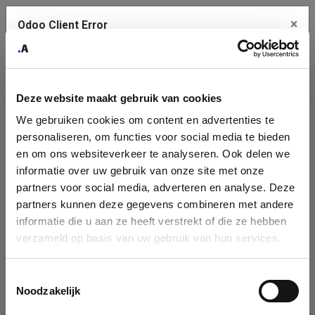
×
Odoo Client Error
Contact Us
An error
Copy the full error to clipboard
occurred
Deze website maakt gebruik van cookies
Please use the copy button to report the error to your support
We gebruiken cookies om content en advertenties te
service.
Company
personaliseren, om functies voor social media te bieden
Identification
en om ons websiteverkeer te analyseren. Ook delen we
informatie over uw gebruik van onze site met onze
See details
Please fill in your company details
partners voor social media, adverteren en analyse. Deze
partners kunnen deze gegevens combineren met andere
informatie die u aan ze heeft verstrekt of die ze hebben
Ok
You can search a company in our database by name, VAT or
verzameld op basis van uw gebruik van hun services.
enterprise ID. When a company is selected it will auto-complete the
form. If you don't find your company in our database, you can create
a new company record with the button below.
Toestemmingsselectie
Noodzakelijk
Company Name