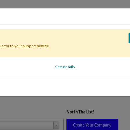
 error to your support service.
Registration
Attendee Identificati
See details
D. When a company is selected it will auto-complete the form. If you do
Not In The List?
Create Your Company