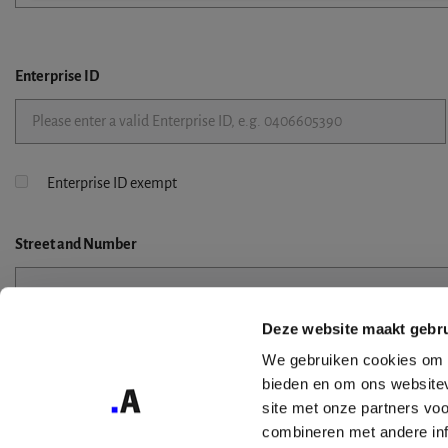
Enterprise ID
Enterprise ID exempt
Street
and Number
Deze website maakt gebru
Street 2
We gebruiken cookies om c
bieden en om ons websitev
site met onze partners vo
combineren met andere inf