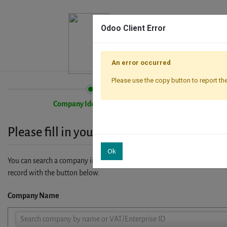
Odoo Client Error
An error occurred
Please use the copy button to report the
Company Identification
Please fill in your company details
Ok
You can search a company in our database by name, VAT or enterprise I
record with the button below.
Company Name
Company
Search company by name or VAT/Enterprise ID
Name