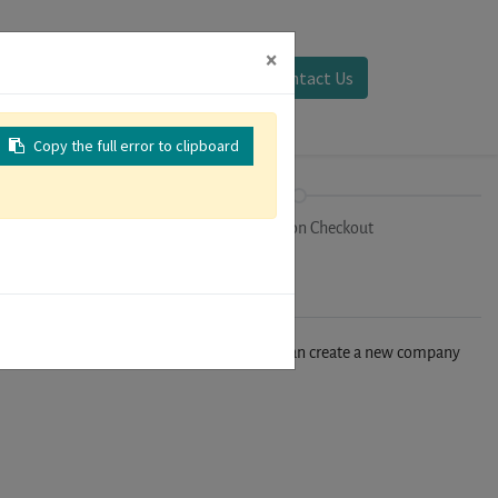
×
Sign in
Contact Us
Copy the full error to clipboard
on
Registration Checkout
n't find your company in our database, you can create a new company