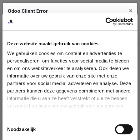
×
Odoo Client Error
Contact Us
An error
Copy the full error to clipboard
occurred
Deze website maakt gebruik van cookies
Please use the copy button to report the error to your support
We gebruiken cookies om content en advertenties te
service.
Company
personaliseren, om functies voor social media te bieden
Identification
en om ons websiteverkeer te analyseren. Ook delen we
informatie over uw gebruik van onze site met onze
See details
Please fill in your company details
partners voor social media, adverteren en analyse. Deze
partners kunnen deze gegevens combineren met andere
informatie die u aan ze heeft verstrekt of die ze hebben
Ok
You can search a company in our database by name, VAT or
verzameld op basis van uw gebruik van hun services.
enterprise ID. When a company is selected it will auto-complete the
form. If you don't find your company in our database, you can create
a new company record with the button below.
Toestemmingsselectie
Noodzakelijk
Company Name