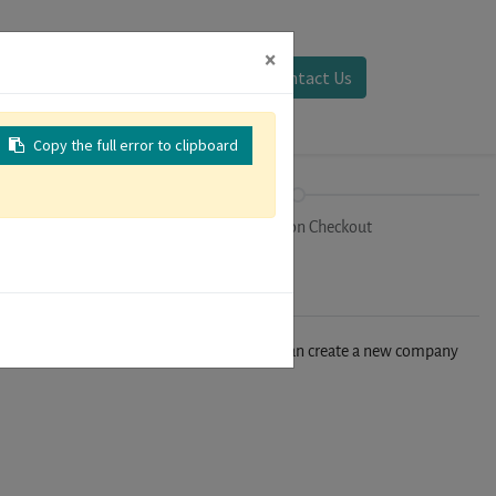
×
Sign in
Contact Us
Copy the full error to clipboard
on
Registration Checkout
n't find your company in our database, you can create a new company