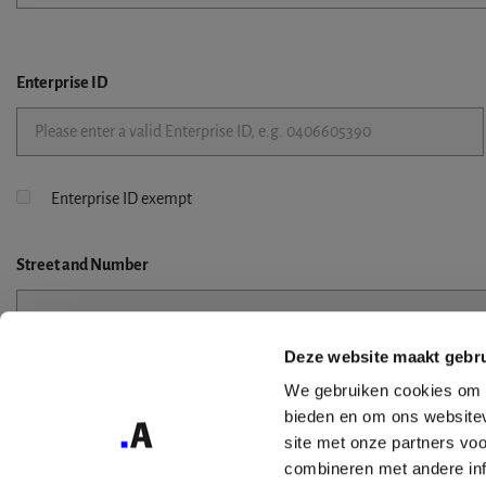
Enterprise ID
Enterprise ID exempt
Street
and Number
Deze website maakt gebru
Street 2
We gebruiken cookies om c
bieden en om ons websitev
site met onze partners vo
combineren met andere inf