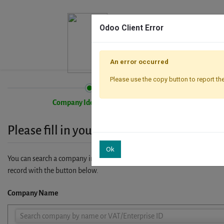
Odoo Client Error
An error occurred
Please use the copy button to report the
Company Identification
Please fill in your company details
Ok
You can search a company in our database by name, VAT or enterprise I
record with the button below.
Company Name
Company
Search company by name or VAT/Enterprise ID
Name