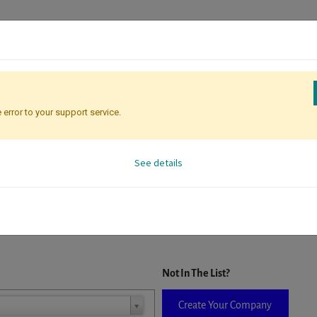
 error to your support service.
Registration
Attendee Identificati
See details
D. When a company is selected it will auto-complete the form. If you do
Not In The List?
Create Your Company