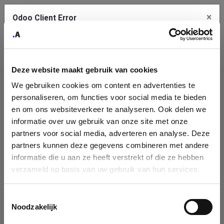
×
Odoo Client Error
Contact Us
An error
Copy the full error to clipboard
occurred
Deze website maakt gebruik van cookies
Please use the copy button to report the error to your support
We gebruiken cookies om content en advertenties te
service.
Company
personaliseren, om functies voor social media te bieden
Identification
en om ons websiteverkeer te analyseren. Ook delen we
informatie over uw gebruik van onze site met onze
See details
Please fill in your company details
partners voor social media, adverteren en analyse. Deze
partners kunnen deze gegevens combineren met andere
informatie die u aan ze heeft verstrekt of die ze hebben
Ok
You can search a company in our database by name, VAT or
verzameld op basis van uw gebruik van hun services.
enterprise ID. When a company is selected it will auto-complete the
form. If you don't find your company in our database, you can create
a new company record with the button below.
Toestemmingsselectie
Noodzakelijk
Company Name